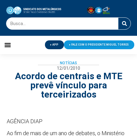
APP
FALE COM O PRESIDENTE MIGUEL TORRES
Palavra do Presidente
Jornal O Metalúrgico
Clube de Campo
Centro de Lazer
NOTÍCIAS
12/01/2010
Acordo de centrais e MTE
prevê vínculo para
terceirizados
AGÊNCIA DIAP
Ao fim de mais de um ano de debates, o Ministério