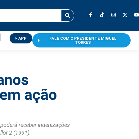
APP
FALE COM O PRESIDENTE MIGUEL
TORRES
anos
tem ação
 poderá receber indenizações
lor 2 (1991).