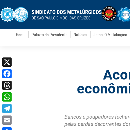
Home
Palavra do Presidente
Notícias
Jornal O Metalúrgico
Aco
X
Facebook
econômi
Threads
WhatsApp
Bancos e poupadores fechara
Telegram
pelas perdas decorrentes dos 
Email