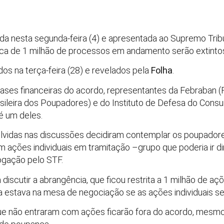
ada nesta segunda-feira (4) e apresentada ao Supremo Trib
ca de 1 milhão de processos em andamento serão extinto
os na terça-feira (28) e revelados pela
Folha
.
ses financeiras do acordo, representantes da Febraban (F
sileira dos Poupadores) e do Instituto de Defesa do Consu
 é um deles.
nvolvidas nas discussões decidiram contemplar os poupado
am ações individuais em tramitação –grupo que poderia ir 
ogação pelo STF.
 discutir a abrangência, que ficou restrita a 1 milhão de açõe
a estava na mesa de negociação se as ações individuais s
que não entraram com ações ficarão fora do acordo, mes