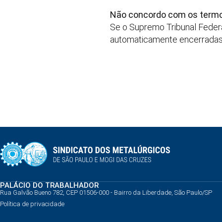
Não concordo com os termo
Se o Supremo Tribunal Federa
automaticamente encerrada
PALÁCIO DO TRABALHADOR
Rua Galvão Bueno 782, CEP 01506-000 - Bairro da Liberdade, São Paulo/SP
Política de privacidade