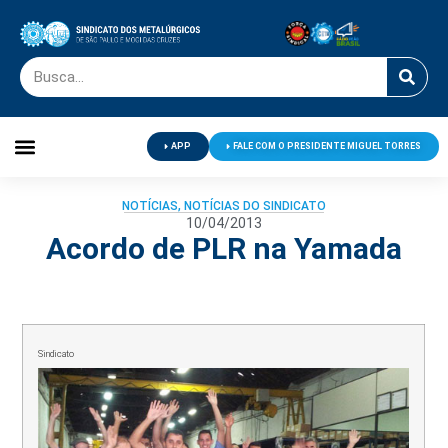
APP
FALE COM O PRESIDENTE MIGUEL TORRES
Palavra do Presidente
Jornal O Metalúrgico
Clube de Campo
Centro de Lazer
NOTÍCIAS
,
NOTÍCIAS DO SINDICATO
10/04/2013
Acordo de PLR na Yamada
Sindicato