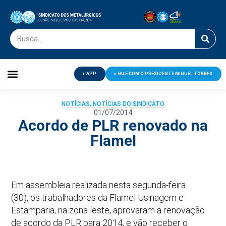
APP
FALE COM O PRESIDENTE MIGUEL TORRES
Palavra do Presidente
Jornal O Metalúrgico
Clube de Campo
Centro de Lazer
NOTÍCIAS
,
NOTÍCIAS DO SINDICATO
01/07/2014
Acordo de PLR renovado na
Flamel
Em assembleia realizada nesta segunda-feira
(30), os trabalhadores da Flamel Usinagem e
Estamparia, na zona leste, aprovaram a renovação
de acordo da PLR para 2014, e vão receber o