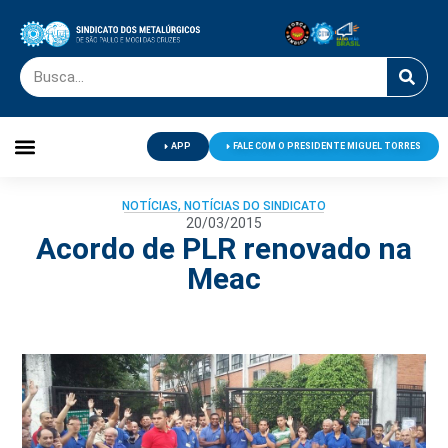
APP
FALE COM O PRESIDENTE MIGUEL TORRES
Palavra do Presidente
Jornal O Metalúrgico
Clube de Campo
Centro de Lazer
NOTÍCIAS
,
NOTÍCIAS DO SINDICATO
20/03/2015
Acordo de PLR renovado na
Meac