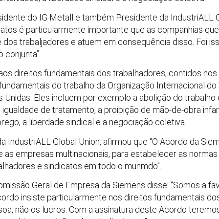
sidente do IG Metall e também Presidente da IndustriALL 
catos é particularmente importante que as companhias q
e dos trabaljadores e atuem em consequência disso. Foi 
 conjunta”.
aos direitos fundamentais dos trabalhadores, contidos nos
undamentais do trabalho da Organização Internacional do Tr
Unidas. Eles incluem por exemplo a abolição do trabalho 
e igualdade de tratamento, a proibição de mão-de-obra infa
go, a liberdade sindical e a negociação coletiva.
l da IndustriALL Global Union, afirmou que “O Acordo da S
L e as empresas multinacionais, para estabelecer as norm
lhadores e sindicatos em todo o munmdo”.
 Comissão Geral de Empresa da Siemens disse: “Somos a f
ordo insiste particularmente nos direitos fundamentais 
soa, não os lucros. Com a assinatura deste Acordo teremos d