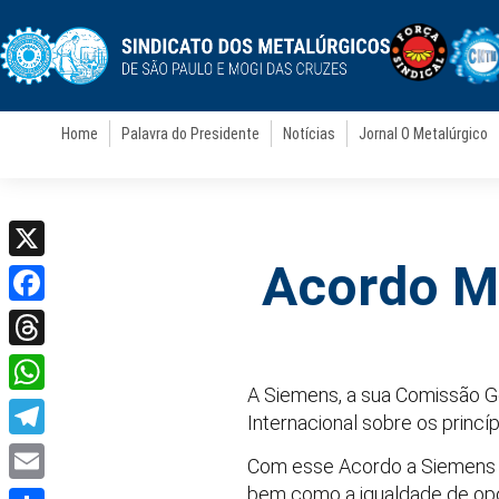
Home
Palavra do Presidente
Notícias
Jornal O Metalúrgico
Acordo Ma
X
Facebook
Threads
A Siemens, a sua Comissão Ge
WhatsApp
Internacional sobre os princí
Telegram
Com esse Acordo a Siemens s
bem como a igualdade de opor
Email