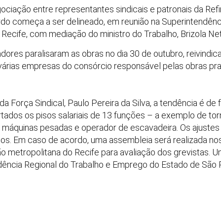
ociação entre representantes sindicais e patronais da Refi
do começa a ser delineado, em reunião na Superintendênci
ecife, com mediação do ministro do Trabalho, Brizola Net
adores paralisaram as obras no dia 30 de outubro, reivindic
 várias empresas do consórcio responsável pelas obras prat
a Força Sindical, Paulo Pereira da Silva, a tendência é d
tados os pisos salariais de 13 funções – a exemplo de to
máquinas pesadas e operador de escavadeira. Os ajustes s
os. Em caso de acordo, uma assembleia será realizada nos
ão metropolitana do Recife para avaliação dos grevistas
ndência Regional do Trabalho e Emprego do Estado de São 