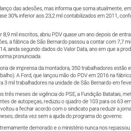
lanço das adesões, mas informa que soma atualmente, em t
ase 30% inferior aos 23,2 mil contabilizados em 2011, co
 8,9 mil inscritos, abriu PDV quase um ano depois de entr
es, a fábrica de São Bernardo passou a contar com 7,7 mi
014, ainda segundo dados do Valor Data, ano em que a pro
 forma pronunciada.
oria de imprensa da montadora, 350 trabalhadores estão e
abalho). A Ford, que lançou mão do PDV em 2016 na fábrica
ra 3 mil trabalhadores na unidade de São Bernardo em fever
os três meses de vigência do PSE, a Fundição Batatais, met
ntes de autopeças, reduziu o quadro de 103 para os 63 e
voltou a fechar acordo com o sindicato para reduzir a jorn
 meses, desta vez sem a ajuda do programa do governo.
xtremamente demorado e o ministério nunca nos repassou 