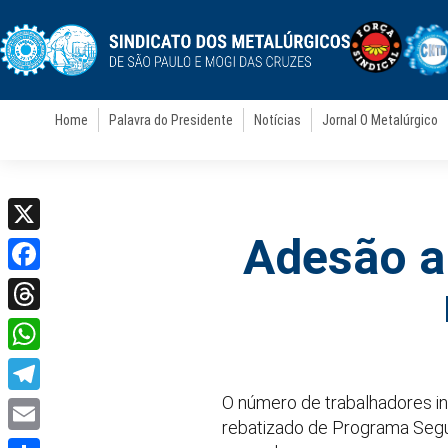
Home
Palavra do Presidente
Notícias
Jornal O Metalúrgico
Adesão a
X
Facebook
Threads
WhatsApp
O número de trabalhadores i
Telegram
rebatizado de Programa Segu
Email