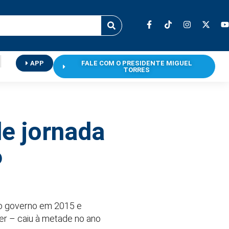
APP
FALE COM O PRESIDENTE MIGUEL
TORRES
e jornada
6
lo governo em 2015 e
r – caiu à metade no ano