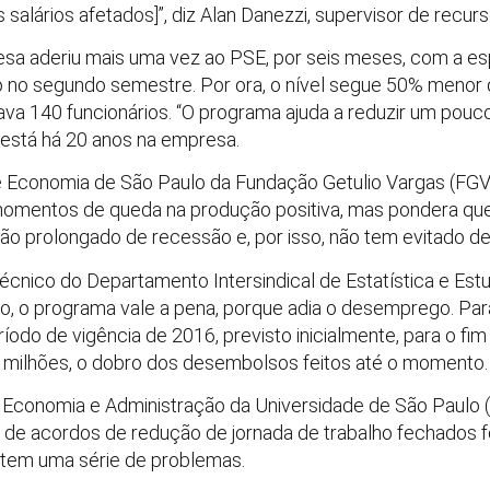
salários afetados]”, diz Alan Danezzi, supervisor de recur
resa aderiu mais uma vez ao PSE, por seis meses, com a e
 no segundo semestre. Por ora, o nível segue 50% menor 
ava 140 funcionários. “O programa ajuda a reduzir um pouc
e está há 20 anos na empresa.
 Economia de São Paulo da Fundação Getulio Vargas (FGV), 
 momentos de queda na produção positiva, mas pondera que
ão prolongado de recessão e, por isso, não tem evitado d
r técnico do Departamento Intersindical de Estatística e 
o, o programa vale a pena, porque adia o desemprego. Para
íodo de vigência de 2016, previsto inicialmente, para o fi
 milhões, o dobro dos desembolsos feitos até o momento.
 Economia e Administração da Universidade de São Paulo (
 de acordos de redução de jornada de trabalho fechados fo
 tem uma série de problemas.