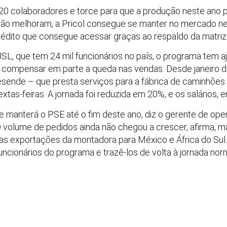
20 colaboradores e torce para que a produção neste an
não melhoram, a Pricol consegue se manter no mercado n
rédito que consegue acessar graças ao respaldo da matriz 
SL, que tem 24 mil funcionários no país, o programa tem a
 compensar em parte a queda nas vendas. Desde janeiro d
esende – que presta serviços para a fábrica de caminhões
extas-feiras. A jornada foi reduzida em 20%, e os salários, 
e manterá o PSE até o fim deste ano, diz o gerente de o
 O volume de pedidos ainda não chegou a crescer, afirma, ma
as exportações da montadora para México e África do Sul
uncionários do programa e trazê-los de volta à jornada norm