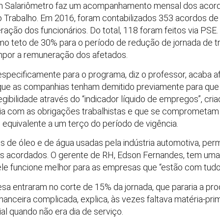
im Salariômetro faz um acompanhamento mensal dos acor
o Trabalho. Em 2016, foram contabilizados 353 acordos d
ação dos funcionários. Do total, 118 foram feitos via PSE. O
o teto de 30% para o período de redução de jornada de t
mpor a remuneração dos afetados.
especificamente para o programa, diz o professor, acaba 
 que as companhias tenham demitido previamente para que 
gibilidade através do “indicador líquido de empregos”, cri
a com as obrigações trabalhistas e que se comprometam a
 equivalente a um terço do período de vigência.
as de óleo e de água usadas pela indústria automotiva, p
s acordados. O gerente de RH, Edson Fernandes, tem uma
le funcione melhor para as empresas que “estão com tudo
sa entraram no corte de 15% da jornada, que pararia a pr
inanceira complicada, explica, às vezes faltava matéria-pr
al quando não era dia de serviço.