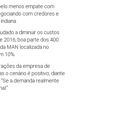
o pelo menos empate com
egociando com credores e
indiana.
judado a diminuir os custos
e 2016, boa parte dos 400
 da MAN localizada no
em 10%.
perações da empresa de
s o cenário é positivo, diante
. “Se a demanda realmente
al.”