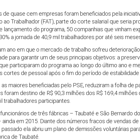
os de quase cem empresas foram beneficiados pela iniciat
o Trabalhador (FAT), parte do corte salarial que seria pro
e lançamento do programa, 50 companhias que vinham ex
0% a jornada de 40,9 mil trabalhadores por até seis mese
m ano em que o mercado de trabalho sofreu deterioração
dade para garantir um de seus principais objetivos: a pre
que participaram do programa ao longo do último ano e me
 cortes de pessoal após o fim do período de estabilidade 
s maiores beneficiadas pelo PSE, reduziram a folha de 
 foram destino de R$ 90,3 milhões dos R$ 169,4 milhõe
l trabalhadores participantes.
l funcionários de três fábricas – Taubaté e São Bernardo 
– ainda em 2015. Diante dos números fracos de vendas de 
 passado ela abriu um plano de demissões voluntárias para
brica de Taubaté.