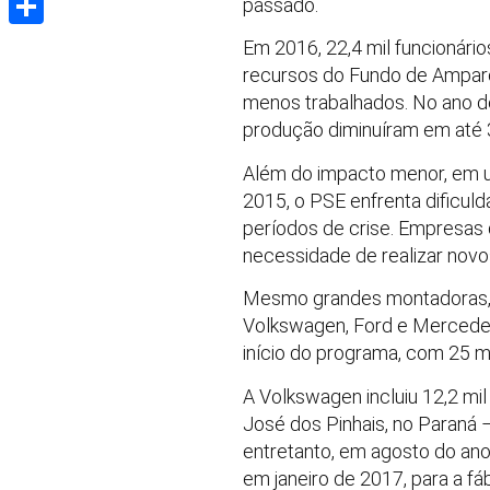
passado.
Share
Em 2016, 22,4 mil funcionári
recursos do Fundo de Amparo a
menos trabalhados. No ano d
produção diminuíram em até 3
Além do impacto menor, em u
2015, o PSE enfrenta dificul
períodos de crise. Empresas 
necessidade de realizar novos
Mesmo grandes montadoras, a
Volkswagen, Ford e Mercedes
início do programa, com 25 mi
A Volkswagen incluiu 12,2 mi
José dos Pinhais, no Paraná 
entretanto, em agosto do ano
em janeiro de 2017, para a fá