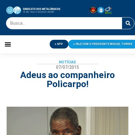
APP
FALE COM O PRESIDENTE MIGUEL TORRES
Palavra do Presidente
Jornal O Metalúrgico
Clube de Campo
Centro de Lazer
NOTÍCIAS
07/07/2015
Adeus ao companheiro
Policarpo!