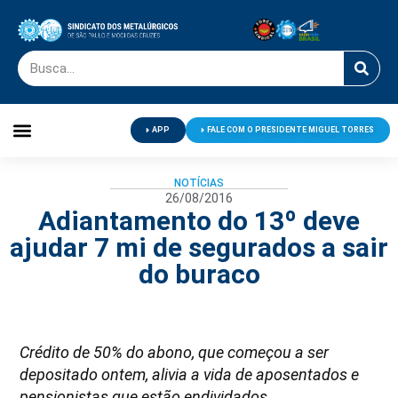
APP
FALE COM O PRESIDENTE MIGUEL TORRES
Palavra do Presidente
Jornal O Metalúrgico
Clube de Campo
Centro de Lazer
NOTÍCIAS
26/08/2016
Adiantamento do 13º deve
ajudar 7 mi de segurados a sair
do buraco
Crédito de 50% do abono, que começou a ser
depositado ontem, alivia a vida de aposentados e
pensionistas que estão endividados