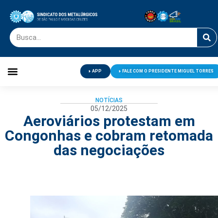
APP
FALE COM O PRESIDENTE MIGUEL TORRES
Palavra do Presidente
Jornal O Metalúrgico
Clube de Campo
Centro de Lazer
NOTÍCIAS
05/12/2025
Aeroviários protestam em
Congonhas e cobram retomada
das negociações