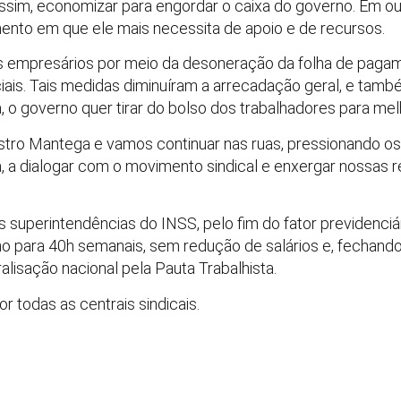
ssim, economizar para engordar o caixa do governo. Em outr
to em que ele mais necessita de apoio e de recursos.
s empresários por meio da desoneração da folha de pagame
ciais. Tais medidas diminuíram a arrecadação geral, e tam
o governo quer tirar do bolso dos trabalhadores para mel
stro Mantega e vamos continuar nas ruas, pressionando os
a, a dialogar com o movimento sindical e enxergar nossas
 superintendências do INSS, pelo fim do fator previdenciári
ho para 40h semanais, sem redução de salários e, fechando
alisação nacional pela Pauta Trabalhista.
 todas as centrais sindicais.