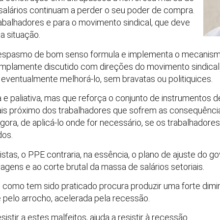
salários continuam a perder o seu poder de compra.
abalhadores e para o movimento sindical, que deve
a situação.
 espasmo de bom senso formula e implementa o mecanis
amplamente discutido com direções do movimento sindical
 eventualmente melhorá-lo, sem bravatas ou politiquices.
a e paliativa, mas que reforça o conjunto de instrumentos d
is próximo dos trabalhadores que sofrem as consequênci
agora, de aplicá-lo onde for necessário, se os trabalhadore
dos.
istas, o PPE contraria, na essência, o plano de ajuste do 
gens e ao corte brutal da massa de salários setoriais.
 como tem sido praticado procura produzir uma forte dimin
pelo arrocho, acelerada pela recessão.
sistir a estes malfeitos, ajuda a resistir à recessão.