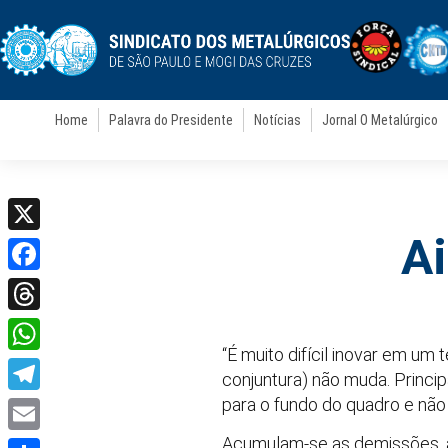
Home
Palavra do Presidente
Notícias
Jornal O Metalúrgico
Ai
X
Facebook
Threads
“É muito difícil inovar em um 
WhatsApp
conjuntura) não muda. Princi
para o fundo do quadro e não p
Telegram
Acumulam-se as demissões, a 
Email