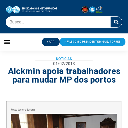
APP
FALE COM O PRESIDENTE MIGUEL TORRES
Palavra do Presidente
Jornal O Metalúrgico
Clube de Campo
Centro de Lazer
NOTÍCIAS
01/02/2013
Alckmin apoia trabalhadores
para mudar MP dos portos
Fotos Jaelcio Santana