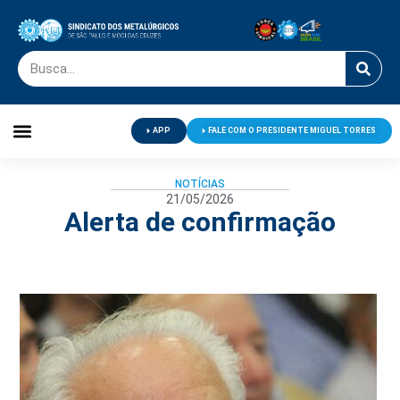
APP
FALE COM O PRESIDENTE MIGUEL TORRES
Palavra do Presidente
Jornal O Metalúrgico
Clube de Campo
Centro de Lazer
NOTÍCIAS
21/05/2026
Alerta de confirmação