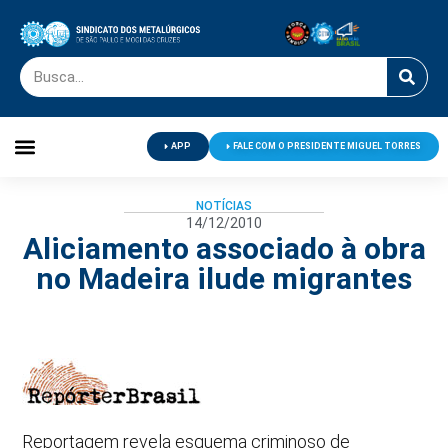
APP
FALE COM O PRESIDENTE MIGUEL TORRES
Palavra do Presidente
Jornal O Metalúrgico
Clube de Campo
Centro de Lazer
NOTÍCIAS
14/12/2010
Aliciamento associado à obra
no Madeira ilude migrantes
Reportagem revela esquema criminoso de