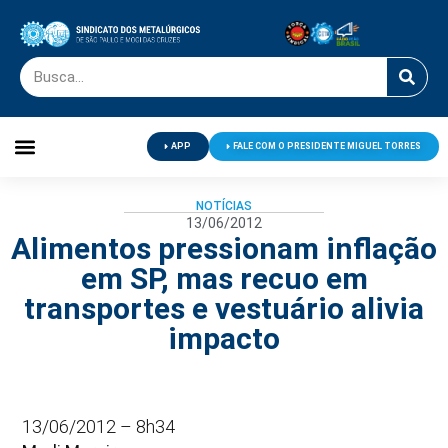
APP
FALE COM O PRESIDENTE MIGUEL TORRES
Palavra do Presidente
Jornal O Metalúrgico
Clube de Campo
Centro de Lazer
NOTÍCIAS
13/06/2012
Alimentos pressionam inflação
em SP, mas recuo em
transportes e vestuário alivia
impacto
13/06/2012 – 8h34