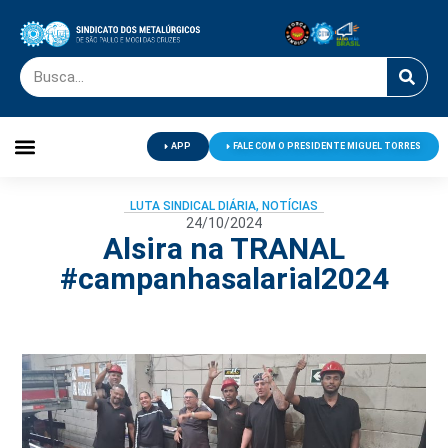
APP
FALE COM O PRESIDENTE MIGUEL TORRES
Palavra do Presidente
Jornal O Metalúrgico
Clube de Campo
Centro de Lazer
LUTA SINDICAL DIÁRIA
,
NOTÍCIAS
24/10/2024
Alsira na TRANAL
#campanhasalarial2024