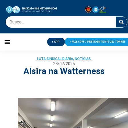
APP
FALE COM O PRESIDENTE MIGUEL TORRES
Palavra do Presidente
Jornal O Metalúrgico
Clube de Campo
Centro de Lazer
LUTA SINDICAL DIÁRIA
,
NOTÍCIAS
24/07/2025
Alsira na Watterness