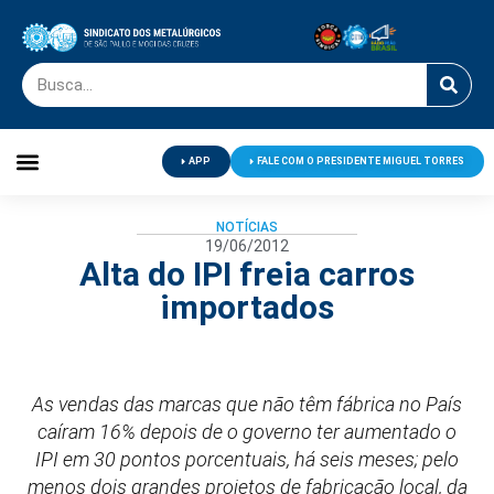
APP
FALE COM O PRESIDENTE MIGUEL TORRES
Palavra do Presidente
Jornal O Metalúrgico
Clube de Campo
Centro de Lazer
NOTÍCIAS
19/06/2012
Alta do IPI freia carros
importados
As vendas das marcas que não têm fábrica no País
caíram 16% depois de o governo ter aumentado o
IPI em 30 pontos porcentuais, há seis meses; pelo
menos dois grandes projetos de fabricação local, da