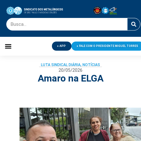
APP
FALE COM O PRESIDENTE MIGUEL TORRES
Palavra do Presidente
Jornal O Metalúrgico
Clube de Campo
Centro de Lazer
LUTA SINDICAL DIÁRIA
,
NOTÍCIAS
20/05/2026
Amaro na ELGA