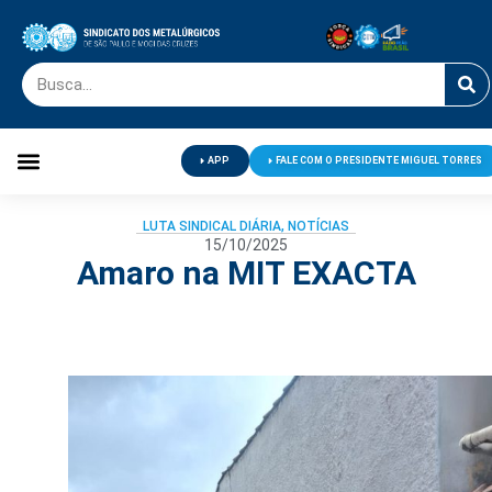
APP
FALE COM O PRESIDENTE MIGUEL TORRES
Palavra do Presidente
Jornal O Metalúrgico
Clube de Campo
Centro de Lazer
LUTA SINDICAL DIÁRIA
,
NOTÍCIAS
15/10/2025
Amaro na MIT EXACTA