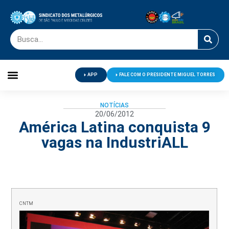
APP
FALE COM O PRESIDENTE MIGUEL TORRES
Palavra do Presidente
Jornal O Metalúrgico
Clube de Campo
Centro de Lazer
NOTÍCIAS
20/06/2012
América Latina conquista 9
vagas na IndustriALL
CNTM