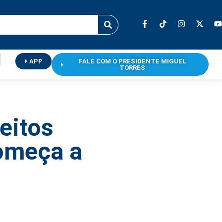
APP
FALE COM O PRESIDENTE MIGUEL
TORRES
reitos
começa a