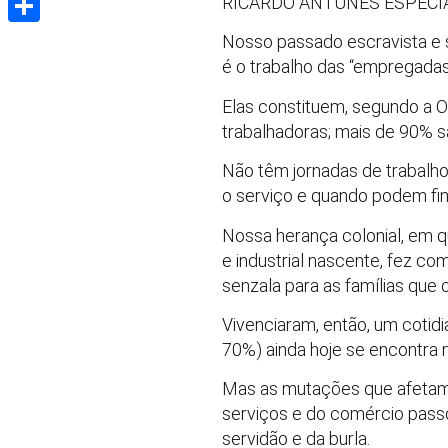
RICARDO ANTUNES ESPECI
Share
Nosso passado escravista e 
é o trabalho das “empregada
Elas constituem, segundo a O
trabalhadoras; mais de 90% s
Não têm jornadas de trabalh
o serviço e quando podem fin
Nossa herança colonial, em q
e industrial nascente, fez co
senzala para as famílias que
Vivenciaram, então, um cotid
70%) ainda hoje se encontra n
Mas as mutações que afetam
serviços e do comércio pass
servidão e da burla.