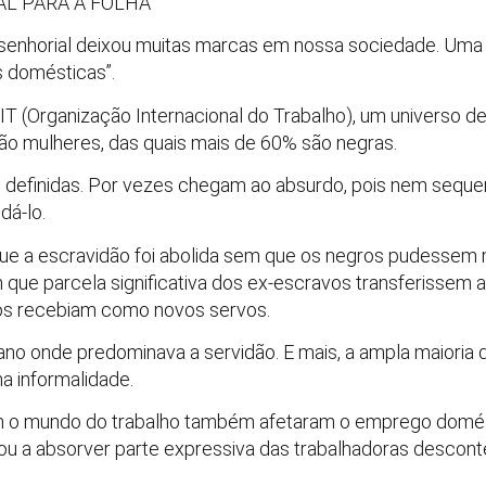
AL PARA A FOLHA
senhorial deixou muitas marcas em nossa sociedade. Uma d
s domésticas”.
IT (Organização Internacional do Trabalho), um universo d
ão mulheres, das quais mais de 60% são negras.
o definidas. Por vezes chegam ao absurdo, pois nem seq
dá-lo.
ue a escravidão foi abolida sem que os negros pudessem m
m que parcela significativa dos ex-escravos transferissem 
 os recebiam como novos servos.
iano onde predominava a servidão. E mais, a ampla maioria
a informalidade.
 o mundo do trabalho também afetaram o emprego domést
ou a absorver parte expressiva das trabalhadoras descont