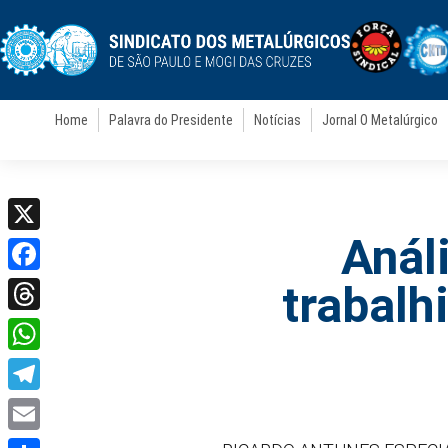
Home
Palavra do Presidente
Notícias
Jornal O Metalúrgico
Análi
X
Facebook
trabalh
Threads
WhatsApp
Telegram
Email