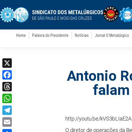
Home
Palavra do Presidente
Notícias
Jornal O Metalúrgico
Antonio R
X
Facebook
falam
Threads
WhatsApp
http://youtu.be/kVS3bLIaE2A
Telegram
O diretor de operações da Be
Email