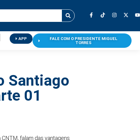
APP
FALE COM O PRESIDENTE MIGUEL
TORRES
o Santiago
rte 01
 da CNTM, falam das vantagens