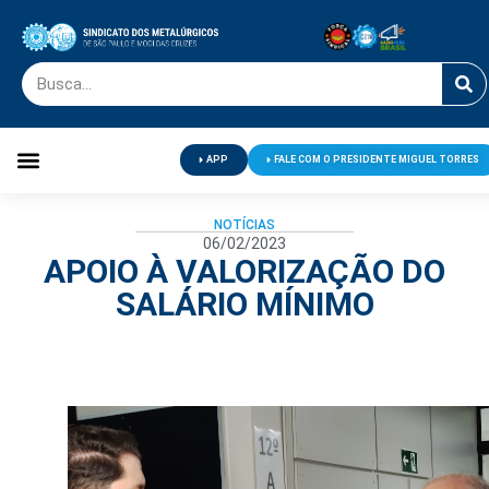
APP
FALE COM O PRESIDENTE MIGUEL TORRES
Palavra do Presidente
Jornal O Metalúrgico
Clube de Campo
Centro de Lazer
NOTÍCIAS
06/02/2023
APOIO À VALORIZAÇÃO DO
SALÁRIO MÍNIMO