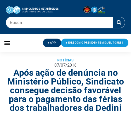
APP
FALE COM O PRESIDENTE MIGUEL TORRES
Palavra do Presidente
Jornal O Metalúrgico
Clube de Campo
Centro de Lazer
NOTÍCIAS
07/07/2016
Após ação de denúncia no
Ministério Público, Sindicato
consegue decisão favorável
para o pagamento das férias
dos trabalhadores da Dedini