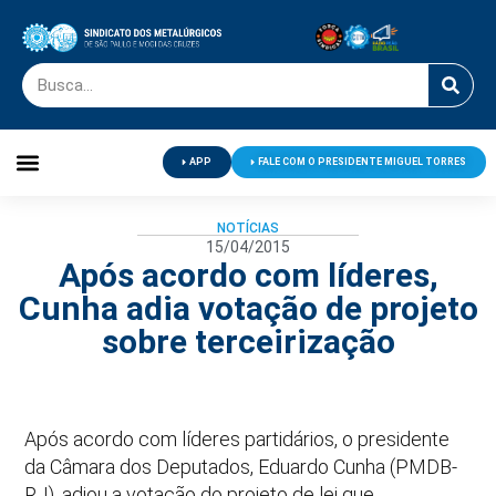
APP
FALE COM O PRESIDENTE MIGUEL TORRES
Palavra do Presidente
Jornal O Metalúrgico
Clube de Campo
Centro de Lazer
NOTÍCIAS
15/04/2015
Após acordo com líderes,
Cunha adia votação de projeto
sobre terceirização
Após acordo com líderes partidários, o presidente
da Câmara dos Deputados, Eduardo Cunha (PMDB-
RJ), adiou a votação do projeto de lei que