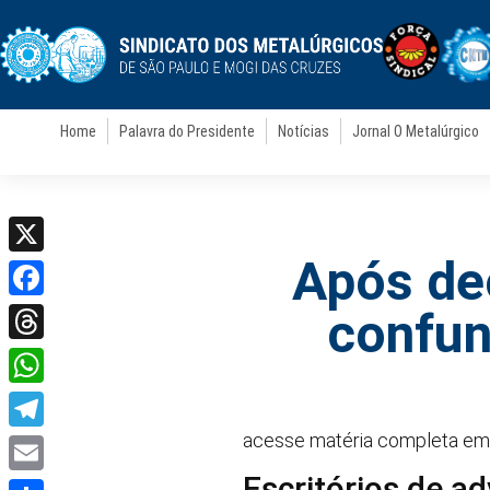
Home
Palavra do Presidente
Notícias
Jornal O Metalúrgico
Após de
X
Facebook
confun
Threads
WhatsApp
acesse matéria completa e
Telegram
Escritórios de a
Email