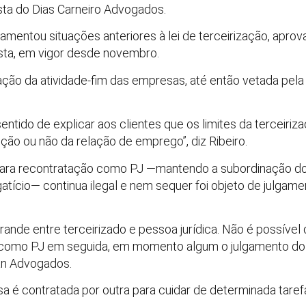
sta do Dias Carneiro Advogados.
mentou situações anteriores à lei de terceirização, apr
ista, em vigor desde novembro.
zação da atividade-fim das empresas, até então vetada pel
ntido de explicar aos clientes que os limites da terceiriz
ção ou não da relação de emprego”, diz Ribeiro.
para recontratação como PJ —mantendo a subordinação do
atício— continua ilegal e nem sequer foi objeto de julg
ande entre terceirizado e pessoa jurídica. Não é possível 
 como PJ em seguida, em momento algum o julgamento do S
ban Advogados.
a é contratada por outra para cuidar de determinada taref