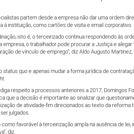
alistas partem desde a empresa não dar uma ordem direta
a à instituição, como cartões de visita e email corporativo.
inação, isto é, o terceirizado continua respondendo às ord
a empresa, o trabalhador pode procurar a Justiça e alegar 
aração de vínculo de emprego”, diz Aldo Augusto Martinez, 
o status quo e apenas mudar a forma jurídica de contrataç
ht.
iga respeito a processos anteriores a 2017, Domingos Fo
aca que a decisão é importante ao sinalizar que questionam
rização de atividade-fim direcionados ao texto da reforma 
er julgados.
o como favorável à terceirização ampla na ausência de lei
”, diz.