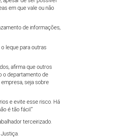
 apesar de ser possível
reas em que vale ou não
vazamento de informações,
 o leque para outras
dos, afirma que outros
ão o departamento de
 empresa, seja sobre
ios e evite esse risco. Há
o é tão fácil.”
alhador terceirizado.
Justiça.