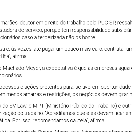
imarães, doutor em direito do trabalho pela PUC-SP, ressa
estadora de serviço, porque tem responsabilidade subsidiár
cionários caso a terceirizada não os honre.
a e, às vezes, até pagar um pouco mais caro, contratar uma
lha”, afirma.
 do Machado Meyer, a expectativa é que as empresas agua
cionários.
processos e ações pretéritos para, se tiverem oportunidade 
om menos amarras e restrições, os negócios devem girar ma
 do SV Law, o MPT (Ministério Público do Trabalho) e out
rização do trabalho. “Acreditamos que eles devem ficar em 
ica. Por isso, recomendamos cautela”, afirma.