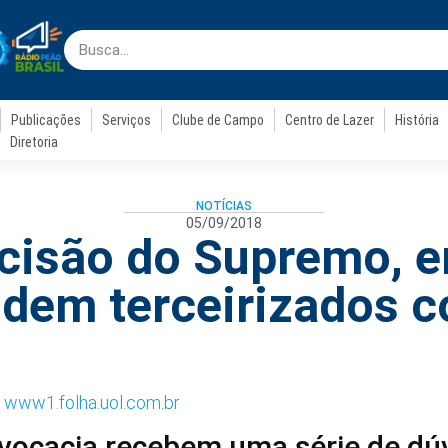
Publicações
Serviços
Clube de Campo
Centro de Lazer
História
Diretoria
NOTÍCIAS
05/09/2018
cisão do Supremo, 
dem terceirizados 
m
www1.folha.uol.com.br
dvocacia recebem uma série de dú