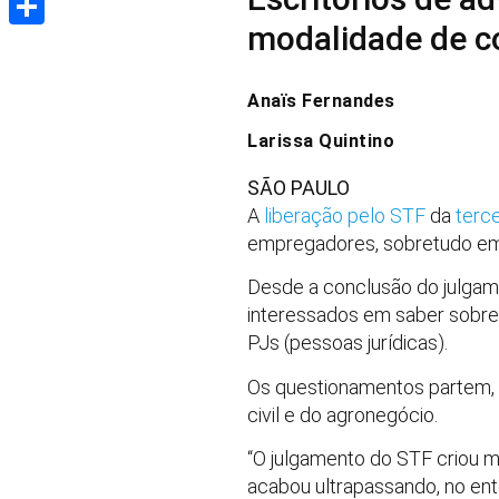
modalidade de c
Share
Anaïs Fernandes
Larissa Quintino
SÃO PAULO
A
liberação pelo STF
da
terce
empregadores, sobretudo em 
Desde a conclusão do julgame
interessados em saber sobre 
PJs (pessoas jurídicas).
Os questionamentos partem, 
civil e do agronegócio.
“O julgamento do STF criou mu
acabou ultrapassando, no ente