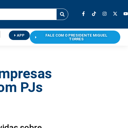
APP
FALE COM O PRESIDENTE MIGUEL
TORRES
empresas
com PJs
vidas sobre