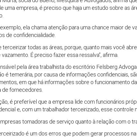
Murta, sócia do Bueno, Mesquita e Advogados, afirma que,
 de uma empresa, é preciso que haja um estudo sobre as á
o.
r exemplo, ela chama atenção para uma chance maior de 
os de confidencialidade.
e terceirizar todas as áreas, porque, quanto mais você abre
vazamento. É preciso fazer essa ressalva”, afirma.
nsável pela área trabalhista do escritório Felsberg Advoga
ão é temerária, por causa de informações confidenciais, s
mentos, em que há informações sobre o funcionamento da
a de fornecedores.
ção, é preferível que a empresa lide com funcionários própr
encial e, com um trabalhador terceirizado, esse controle nã
mpresas tomadoras de serviço quanto à relação com o trab
erceirizado é um dos erros que podem gerar processos na 