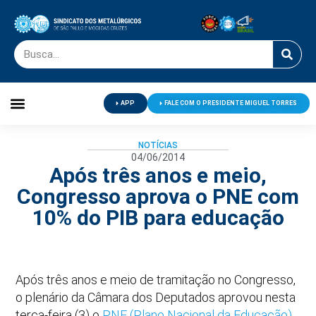
APP
FALE COM O PRESIDENTE MIGUEL TORRES
Palavra do Presidente
Jornal O Metalúrgico
Clube de Campo
Centro de Lazer
NOTÍCIAS
04/06/2014
Após três anos e meio,
Congresso aprova o PNE com
10% do PIB para educação
Após três anos e meio de tramitação no Congresso,
o plenário da Câmara dos Deputados aprovou nesta
terça-feira (3) o
PNE (Plano Nacional da Educação)
.