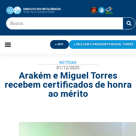
APP
FALE COM O PRESIDENTE MIGUEL TORRES
Palavra do Presidente
Jornal O Metalúrgico
Clube de Campo
Centro de Lazer
NOTÍCIAS
01/12/2025
Arakém e Miguel Torres
recebem certificados de honra
ao mérito