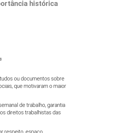
portância histórica
s
estudos ou documentos sobre
ociais, que motivaram o maior
semanal de trabalho, garantia
s direitos trabalhistas das
r respeito, espaço,