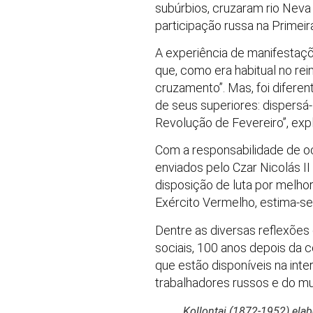
subúrbios, cruzaram rio Neva 
participação russa na Primeir
A experiência de manifestaçõe
que, como era habitual no re
cruzamento”. Mas, foi difere
de seus superiores: dispersá-
Revolução de Fevereiro”, expl
Com a responsabilidade de o
enviados pelo Czar Nicolás I
disposição de luta por melho
Exército Vermelho, estima-se
Dentre as diversas reflexões
sociais, 100 anos depois da 
que estão disponíveis na int
trabalhadores russos e do m
Kollontai (1872-1952) elab