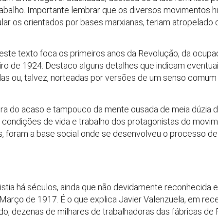
rabalho. Importante lembrar que os diversos movimentos 
ular os orientados por bases marxianas, teriam atropelado
 este texto foca os primeiros anos da Revolução, da ocupaç
eiro de 1924. Destaco alguns detalhes que indicam eventu
adas ou, talvez, norteadas por versões de um senso comu
bra do acaso e tampouco da mente ousada de meia dúzia de
As condições de vida e trabalho dos protagonistas do movime
as, foram a base social onde se desenvolveu o processo 
xistia há séculos, ainda que não devidamente reconhecida e 
 Março de 1917. É o que explica Javier Valenzuela, em rece
rado, dezenas de milhares de trabalhadoras das fábricas d