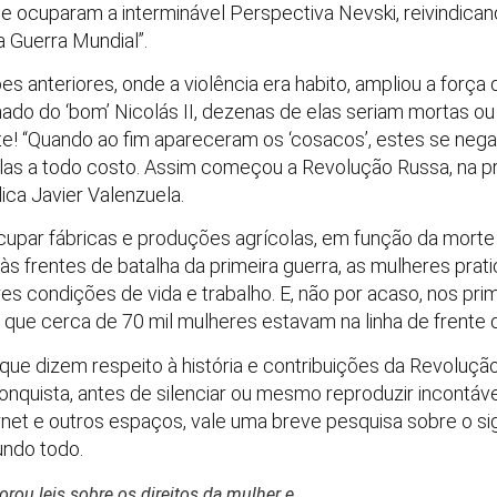
e ocuparam a interminável Perspectiva Nevski, reivindican
a Guerra Mundial”.
s anteriores, onde a violência era habito, ampliou a forç
inado do ‘bom’ Nicolás II, dezenas de elas seriam mortas 
nte! “Quando ao fim apareceram os ‘cosacos’, estes se ne
las a todo costo. Assim começou a Revolução Russa, na prá
ica Javier Valenzuela.
cupar fábricas e produções agrícolas, em função da morte
I às frentes de batalha da primeira guerra, as mulheres pr
res condições de vida e trabalho. E, não por acaso, nos pr
 que cerca de 70 mil mulheres estavam na linha de frente d
 que dizem respeito à história e contribuições da Revolu
conquista, antes de silenciar ou mesmo reproduzir incontáv
ernet e outros espaços, vale uma breve pesquisa sobre o s
undo todo.
orou leis sobre os direitos da mulher e