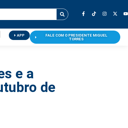
APP
FALE COM O PRESIDENTE MIGUEL
TORRES
es e a
utubro de