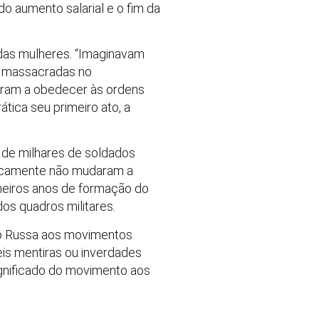
do aumento salarial e o fim da
a das mulheres. “Imaginavam
ou massacradas no
garam a obedecer às ordens
tica seu primeiro ato, a
 de milhares de soldados
aticamente não mudaram a
imeiros anos de formação do
os quadros militares.
ção Russa aos movimentos
eis mentiras ou inverdades
ignificado do movimento aos