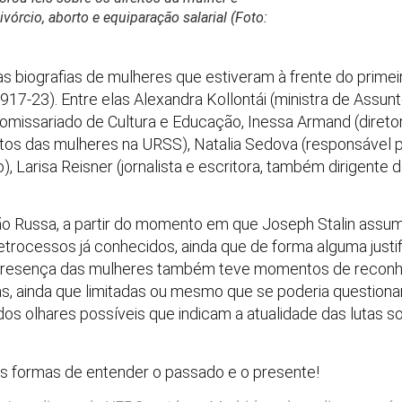
órcio, aborto e equiparação salarial (Foto:
 as biografias de mulheres que estiveram à frente do prim
917-23). Entre elas Alexandra Kollontái (ministra de Assun
Comissariado de Cultura e Educação, Inessa Armand (direto
eitos das mulheres na URSS), Natalia Sedova (responsáv
 Larisa Reisner (jornalista e escritora, também dirigente 
ão Russa, a partir do momento em que Joseph Stalin assu
 retrocessos já conhecidos, ainda que de forma alguma just
e presença das mulheres também teve momentos de reconh
cas, ainda que limitadas ou mesmo que se poderia question
s olhares possíveis que indicam a atualidade das lutas s
 formas de entender o passado e o presente!