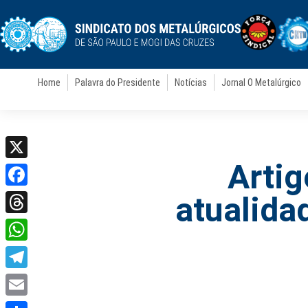
Home
Palavra do Presidente
Notícias
Jornal O Metalúrgico
Artig
X
Facebook
atualida
Threads
WhatsApp
Telegram
Email