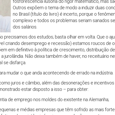
fosforescência ilusória do rigor matemático, mas são
Outros expõem o tema de modo a induzir duas conclu
no Brasil (título do livro) é incerto, porque o fenôm
complexo e todos os problemas seriam sanados s
dos salários.
 precisamos dos estudos; basta olhar em volta. Que o aju
ível criando desemprego e recessão) estamos roucos de ou
m em definitivo à política de crescimento, distribuição de
 jurolândia. Não deixa também de haver, no receituário ne
l se disfarça.
 para mudar o que anda acontecendo de errado na indústria.
mo juros e câmbio, além das desonerações e incentivos no
onstrado estar disposto a isso – para obter:
antia de emprego nos moldes do existente na Alemanha;
equenas e médias empresas que têm sofrido as mais forte