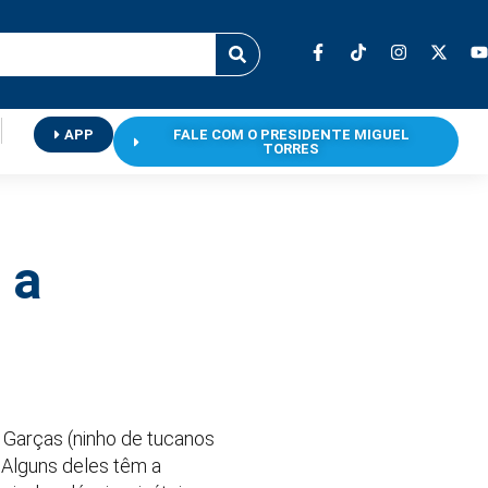
APP
FALE COM O PRESIDENTE MIGUEL
TORRES
 a
s Garças (ninho de tucanos
 Alguns deles têm a