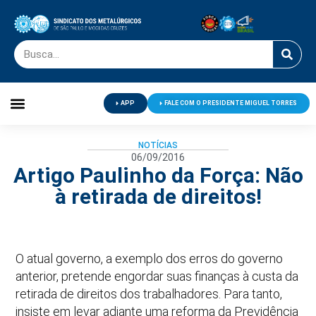
APP
FALE COM O PRESIDENTE MIGUEL TORRES
Palavra do Presidente
Jornal O Metalúrgico
Clube de Campo
Centro de Lazer
NOTÍCIAS
06/09/2016
Artigo Paulinho da Força: Não
à retirada de direitos!
O atual governo, a exemplo dos erros do governo
anterior, pretende engordar suas finanças à custa da
retirada de direitos dos trabalhadores. Para tanto,
insiste em levar adiante uma reforma da Previdência