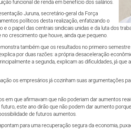
buição funcional de renda em benefício dos salários.
esentação Juruna, secretário-geral da Força
amentos políticos desta realização, enfatizando o
 e o papel das centrais sindicais unidas e da luta dos traba
nte no crescimento que houve, ainda que pequeno.
emonstra também que os resultados no primeiro semestre
explica por duas razões: a própria desaceleração econô
principalmente a segunda, explicam as dificuldades, já que a
mação os empresários já cozinham suas argumentações par
os em que afirmavam que não poderiam dar aumentos reais
 futuro, este ano dirão que não podem dar aumento porqu
ssibilidade de futuros aumentos.
 apontam para uma recuperação segura da economia, puxa