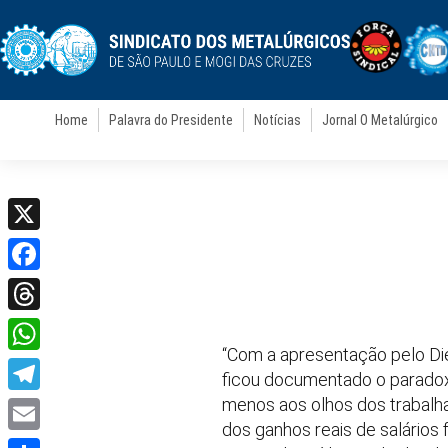
Home
Palavra do Presidente
Notícias
Jornal O Metalúrgico
X
Facebook
Threads
“Com a apresentação pelo Di
WhatsApp
ficou documentado o paradox
menos aos olhos dos trabalh
Telegram
dos ganhos reais de salários 
Email