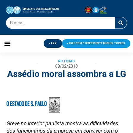
APP
FALE COM O PRESIDENTE MIGUEL TORRES
Palavra do Presidente
Jornal O Metalúrgico
Clube de Campo
Centro de Lazer
NOTÍCIAS
08/02/2010
Assédio moral assombra a LG
Greve no interior paulista mostra as dificuldades
dos funcionários da empresa em conviver com o