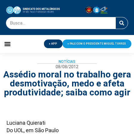
APP
FALE COM O PRESIDENTE MIGUEL TORRES
Palavra do Presidente
Jornal O Metalúrgico
Clube de Campo
Centro de Lazer
NOTÍCIAS
08/08/2012
Assédio moral no trabalho gera
desmotivação, medo e afeta
produtividade; saiba como agir
Luciana Quierati
Do UOL, em São Paulo