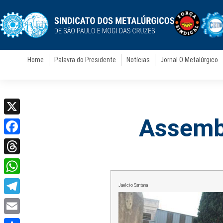
Home
Palavra do Presidente
Notícias
Jornal O Metalúrgico
Assembl
X
Facebook
Threads
WhatsApp
Jaelcio Santana
Telegram
Email