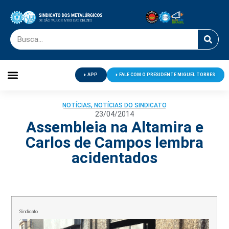
APP
FALE COM O PRESIDENTE MIGUEL TORRES
Palavra do Presidente
Jornal O Metalúrgico
Clube de Campo
Centro de Lazer
NOTÍCIAS
,
NOTÍCIAS DO SINDICATO
23/04/2014
Assembleia na Altamira e
Carlos de Campos lembra
acidentados
Sindicato