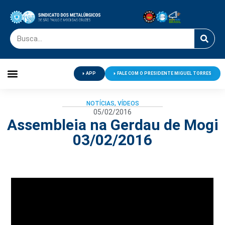
APP
FALE COM O PRESIDENTE MIGUEL TORRES
Palavra do Presidente
Jornal O Metalúrgico
Clube de Campo
Centro de Lazer
NOTÍCIAS
,
VÍDEOS
05/02/2016
Assembleia na Gerdau de Mogi
03/02/2016