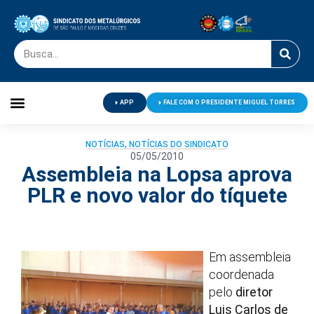
APP
FALE COM O PRESIDENTE MIGUEL TORRES
Palavra do Presidente
Jornal O Metalúrgico
Clube de Campo
Centro de Lazer
NOTÍCIAS
,
NOTÍCIAS DO SINDICATO
05/05/2010
Assembleia na Lopsa aprova
PLR e novo valor do tíquete
Em assembleia
coordenada
pelo
diretor
Luis Carlos de