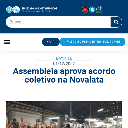
APP
FALE COM O PRESIDENTE MIGUEL TORRES
Palavra do Presidente
Jornal O Metalúrgico
Clube de Campo
Centro de Lazer
NOTÍCIAS
01/12/2022
Assembleia aprova acordo
coletivo na Novalata