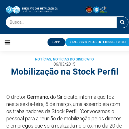
APP
FALE COM O PRESIDENTE MIGUEL TORRES
Palavra do Presidente
Jornal O Metalúrgico
Clube de Campo
Centro de Lazer
NOTÍCIAS
,
NOTÍCIAS DO SINDICATO
06/03/2015
Mobilização na Stock Perfil
O diretor
Germano
, do Sindicato, informa que fez
nesta sexta-feira, 6 de março, uma assembleia com
os trabalhadores da Stock Perfil. “Convocamos o
pessoal para a reunião de mobilização pelos direitos
e empregos que será realizada no próximo dia 20 de