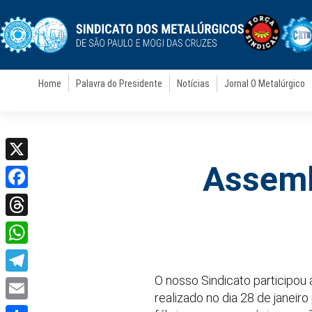
Home
Palavra do Presidente
Notícias
Jornal O Metalúrgico
Assemb
X
Facebook
Threads
WhatsApp
O nosso Sindicato participou
Telegram
realizado no dia 28 de janeir
Email