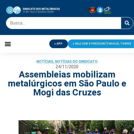
APP
FALE COM O PRESIDENTE MIGUEL TORRES
Palavra do Presidente
Jornal O Metalúrgico
Clube de Campo
Centro de Lazer
NOTÍCIAS
,
NOTÍCIAS DO SINDICATO
24/11/2020
Assembleias mobilizam
metalúrgicos em São Paulo e
Mogi das Cruzes