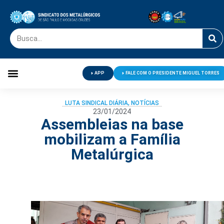
APP
FALE COM O PRESIDENTE MIGUEL TORRES
Palavra do Presidente
Jornal O Metalúrgico
Clube de Campo
Centro de Lazer
LUTA SINDICAL DIÁRIA
,
NOTÍCIAS
23/01/2024
Assembleias na base
mobilizam a Família
Metalúrgica