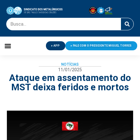
APP
FALE COM O PRESIDENTE MIGUEL TORRES
Palavra do Presidente
Jornal O Metalúrgico
Clube de Campo
Centro de Lazer
NOTÍCIAS
11/01/2025
Ataque em assentamento do
MST deixa feridos e mortos