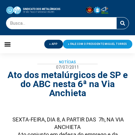
APP
FALE COM O PRESIDENTE MIGUEL TORRES
Palavra do Presidente
Jornal O Metalúrgico
Clube de Campo
Centro de Lazer
NOTÍCIAS
07/07/2011
Ato dos metalúrgicos de SP e
do ABC nesta 6ª na Via
Anchieta
SEXTA-FEIRA, DIA 8, A PARTIR DAS 7h, NA VIA
ANCHIETA
Ato conjunto em defesa do emprego e da