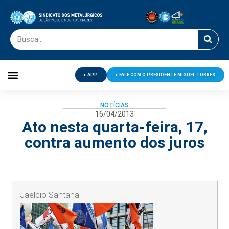
APP
FALE COM O PRESIDENTE MIGUEL TORRES
Palavra do Presidente
Jornal O Metalúrgico
Clube de Campo
Centro de Lazer
NOTÍCIAS
16/04/2013
Ato nesta quarta-feira, 17,
contra aumento dos juros
Jaelcio Santana