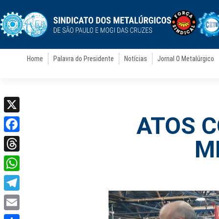
Home
Palavra do Presidente
Notícias
Jornal O Metalúrgico
ATOS C
X
Facebook
M
Threads
WhatsApp
Telegram
Email