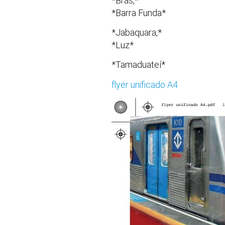
*Bras,*
*Barra Funda*
*Jabaquara,*
*Luz*
*Tamaduateí*
flyer unificado A4